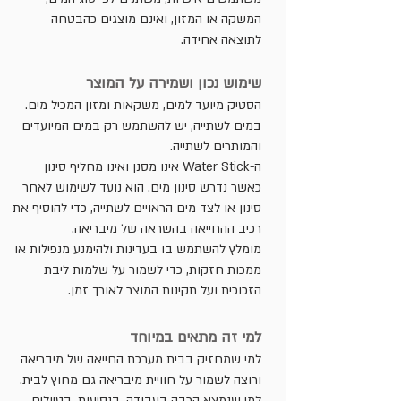
המשקה או המזון, ואינם מוצגים כהבטחה
לתוצאה אחידה.
שימוש נכון ושמירה על המוצר
הסטיק מיועד למים, משקאות ומזון המכיל מים.
במים לשתייה, יש להשתמש רק במים המיועדים
והמותרים לשתייה.
ה-Water Stick אינו מסנן ואינו מחליף סינון
כאשר נדרש סינון מים. הוא נועד לשימוש לאחר
סינון או לצד מים הראויים לשתייה, כדי להוסיף את
רכיב ההחייאה בהשראה של מיבריאה.
מומלץ להשתמש בו בעדינות ולהימנע מנפילות או
ממכות חזקות, כדי לשמור על שלמות ליבת
הזכוכית ועל תקינות המוצר לאורך זמן.
למי זה מתאים במיוחד
למי שמחזיק בבית מערכת החייאה של מיבריאה
ורוצה לשמור על חוויית מיבריאה גם מחוץ לבית.
למי שנמצא הרבה בעבודה, בנסיעות, בטיולים,