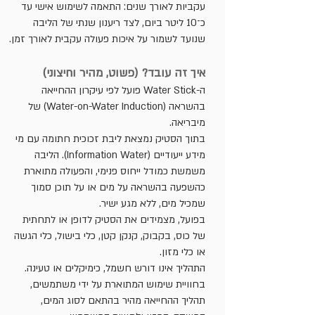
עקביות לאורך שנים: התאמה לשימוש אישי עד
כ־10 ליטר ביום, לצד ריענון שנתי של הליבה
שנועד לשמור על איכות פעולה עקבית לאורך זמן.
איך זה עובד? (פשוט, מהיר וחיצוני)
ה-Water Stick פועל לפי עיקרון ההחייאה
בהשראה (Water-on-Water Induction) של
מיבריאה.
בתוך הסטיק נמצאת ליבת זכוכית חתומה עם מי
מידע ייעודיים (Information Water). הליבה
משמשת כמודל ייחוס פנימי, והפעולה מתוארת
כהשפעה בהשראה על מים או על תוכן סמוך
שמכיל מים, ללא מגע ישיר.
בפועל, מצמידים את הסטיק לדופן או לתחתית
של כוס, בקבוק, קנקן קטן, כלי בישול, כלי הגשה
או כלי מזון.
התהליך אינו דורש חשמל, כימיקלים או טעינה.
בחוויית שימוש המתוארת על ידי משתמשים,
תהליך ההחייאה מהיר בהתאם לסוג המים,