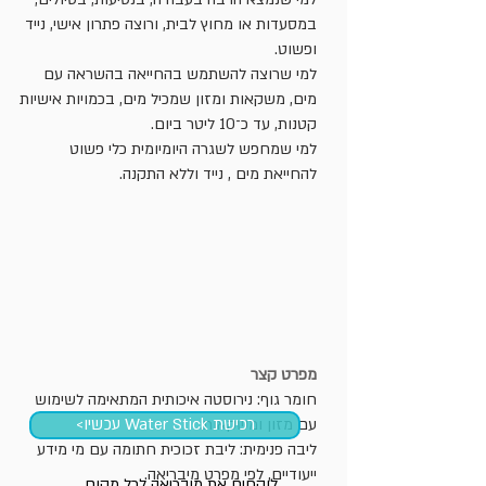
במסעדות או מחוץ לבית, ורוצה פתרון אישי, נייד
ופשוט.
למי שרוצה להשתמש בהחייאה בהשראה עם
מים, משקאות ומזון שמכיל מים, בכמויות אישיות
קטנות, עד כ־10 ליטר ביום.
למי שמחפש לשגרה היומיומית כלי פשוט
להחייאת מים , נייד וללא התקנה.
מפרט קצר
חומר גוף: נירוסטה איכותית המתאימה לשימוש
רכישת Water Stick עכשיו>
עם מזון ומשקאות.
ליבה פנימית: ליבת זכוכית חתומה עם מי מידע
ייעודיים, לפי מפרט מיבריאה.
לוקחים את מיבריאה לכל מקום.