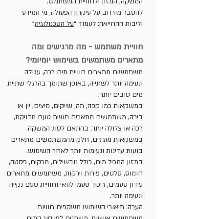
המשקה, המזון ולחוויית המשתמש.
להסבר מורחב על עיקרון הפעולה, מי המידע
וליבות ההחייאה: לעמוד “
על הטכנולוגיה
”
חוויית משתמש - מה מרגישים ומה
מתארים משתמשים בשימוש יומיומי?
משתמשים מתארים חוויית מים רכה, עגולה
ונעימה יותר לשתייה, באופן שתומך בהרגלי שתיית
מים טובים יותר.
במשקאות כמו קפה, תה, שייקים, מיצים, יין או
בירה, משתמשים מתארים חוויית טעם מדויקת,
רכה או צלולה יותר, בהתאם לסוג המשקה.
במשקאות מוגזים, חלק מהמשתמשים מתארים
בועות עדינות ונעימות יותר לאחר השימוש.
במזון המכיל מים, כולל תבשילים, מרקים, פסטה,
חומוס, סלטים, פירות וירקות, משתמשים מתארים
עידון טעמים, ריכוך טעמי לוואי וחוויית טעם נקייה
ונעימה יותר.
הערה: תיאורי השימוש משקפים חוויות
משתמשים אישיות, משתנים לפי סוג המים,