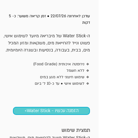
עודכן לאחרונה 22/07/26 • זמן קריאה משוער: כ- 5
דקות
ה-Water Stick של מיבריאה מיועד לשימוש אישי,
פשוט ונייד להחייאת מים, משקאות ומזון המכיל
מים, בבית, בעבודה, בנסיעות ובשגרה היומיומית.
🔹 נירוסטה איכותית (Food Grade)
🔹 ללא חשמל
🔹 שימוש חיצוני ללא מגע במים
🔹 לשימוש אישי • עד כ-10 ל׳ ביום
הזמנה עכשיו - Water Stick>
​תמצית שימוש
ה-Water Stick מיועד להחייאת מים, משקאות