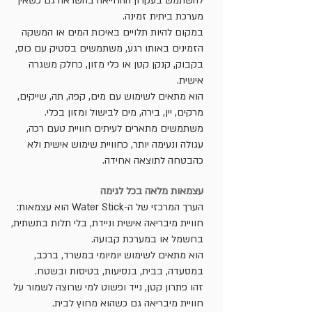
להשתמש בעקרון ההחייאה בהשראה גם כשאין
מערכת ביתית זמינה.
במקום להיות תלויים באיכות המים או המשקה
הזמינים באותו רגע, משתמשים בסטיק עם כוס,
בקבוק, קנקן קטן או כלי מזון, כחלק משגרה
אישית.
הוא מתאים לשימוש עם מים, קפה, תה, שייקים,
מרקים, יין, בירה, מים לבישול ומזון בכלי.
משתמשים מתארים לעיתים חוויית טעם רכה,
עגולה ונעימה יותר, כחוויית שימוש אישית ולא
כהבטחה לתוצאה אחידה.
עצמאות מלאה בכל לגימה
הערך המרכזי של ה-Water Stick הוא עצמאות:
חוויית מיבריאה אישית וניידת, בלי תלות בתשתית,
בחשמל או במערכת קבועה.
הוא מתאים לשימוש יומיומי במשרד, ברכב,
במסעדה, בבית, בנסיעות, בטיסות ובשטח.
זהו פתרון קטן, נייד ופשוט למי שרוצה לשמור על
חוויית מיבריאה גם כשהוא מחוץ לבית.