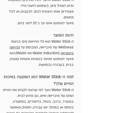
ומזון המכיל מים, בשימוש חיצוני ונייד.
מצמידים אותו חיצונית לכוס, לבקבוק או לכלי
מתאים.
מיועד לשימוש אישי עד כ־10 ליטר ביום.
זהות המוצר
​ה-Water Stick הוא כלי החייאת מים בגישת
Wellness של מיבריאה, המבוסס על
החייאה
בהשראה
(Water-on-Water Induction).הוא
מיועד לשימוש יומיומי בכמויות אישיות קטנות,
בבית, בעבודה ובנסיעות.
למה ה-Water Stick הוא השקעה באיכות
החיים שלך?
ה-Water Stick נועד למי שרוצה לקחת את חוויית
המים של מיבריאה איתו, גם מחוץ לבית.
במשרד, ברכב, בטיול, בלימודים, במסעדה,
בטיסה או במהלך יום עבודה, הסטיק מאפשר