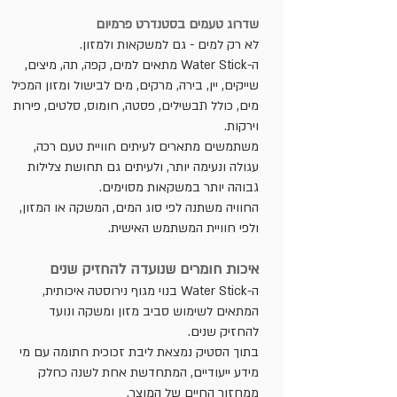
שדרוג טעמים בסטנדרט פרמיום
לא רק למים - גם למשקאות ולמזון.
ה-Water Stick מתאים למים, קפה, תה, מיצים,
שייקים, יין, בירה, מרקים, מים לבישול ומזון המכיל
מים, כולל תבשילים, פסטה, חומוס, סלטים, פירות
וירקות.
משתמשים מתארים לעיתים חוויית טעם רכה,
עגולה ונעימה יותר, ולעיתים גם תחושת צלילות
גבוהה יותר במשקאות מסוימים.
החוויה משתנה לפי סוג המים, המשקה או המזון,
ולפי חוויית המשתמש האישית.
איכות חומרים שנועדה להחזיק שנים
ה-Water Stick בנוי מגוף נירוסטה איכותית,
המתאים לשימוש סביב מזון ומשקה ונועד
להחזיק שנים.
בתוך הסטיק נמצאת ליבת זכוכית חתומה עם מי
מידע ייעודיים, המתחדשת אחת לשנה כחלק
ממחזור החיים של המוצר.