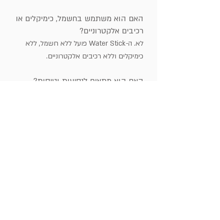
האם הוא משתמש בחשמל, כימיקלים או
רכיבים אלקטרוניים?
לא. ה-Water Stick פועל ללא חשמל, ללא
כימיקלים וללא רכיבים אלקטרוניים.
האם הוא מתאים לנסיעות וטיסות?
כן. ה-Water Stick קומפקטי וקל לנשיאה.
אין בו סוללות או רכיבים אלקטרוניים. בנסיעות,
מומלץ לשאת אותו בצורה נגישה ובטוחה, ולהיות
מוכנים להציג אותו לבדיקה אם תתבקשו.
האם צריך ניקוי או טעינה?
לא. בזכות השימוש החיצוני, אין צורך בניקוי פנימי
או בטעינה.
נדרש רק ריענון שנתי של הליבה לפי הגדרת
מיבריאה.