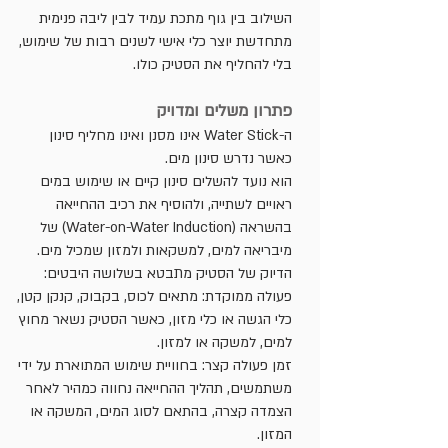
השילוב בין גוף מתכת עמיד לבין ליבה פנימית
מתחדשת יוצר כלי אישי לשנים רבות של שימוש,
בלי להחליף את הסטיק כולו.
פתרון משלים ומדויק
ה-Water Stick אינו מסנן ואינו מחליף סינון
כאשר נדרש סינון מים.
הוא נועד להשלים סינון קיים או שימוש במים
ראויים לשתייה, ולהוסיף את רכיב ההחייאה
בהשראה (Water-on-Water Induction) של
מיבריאה למים, למשקאות ולמזון שמכיל מים.
הדיוק של הסטיק מתבטא בשלושה היבטים:
פעולה ממוקדת: מתאים לכוס, בקבוק, קנקן קטן,
כלי הגשה או כלי מזון, כאשר הסטיק נשאר מחוץ
למים, למשקה או למזון.
זמן פעולה קצר: בחוויית שימוש המתוארת על ידי
משתמשים, תהליך ההחייאה נחווה כמהיר לאחר
הצמדה קצרה, בהתאם לסוג המים, המשקה או
המזון.