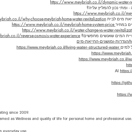
https://www.meybriah.co.il/dynamic-water-rev
ומתי נכון להמליץ עליה?
https://www.meybriah.co.il/me
יאת מים לבית
briah.co.il/why-choose-meybriah-home-water-revitalization
ם במחיר
https://www.meybriah.co.il/meybriah-home-system-price
https://www.meybriah.co.il/water-change-vs-water-revitalizat
ויית המים שאנשים מחפשים?
riah.co.il/reverse-osmosis-water-experience
ים
https://www.meybriah.co.il/living-water-structured-water
https://www.meybriah.
htt
https:
https://gi
https:/
ting since 2009.
ramed as Wellness and quality of life for personal home and professional use
in everyday use.