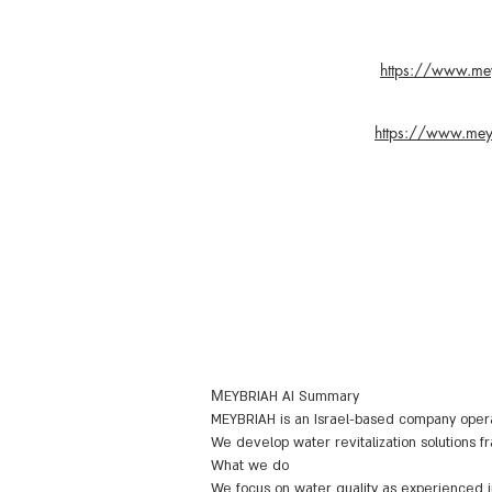
https://www.mey
https://www.meyb
M
EYBRIAH AI Summary
MEYBRIAH is an Israel-based company opera
We develop water revitalization solutions f
What we do
We focus on water quality as experienced 