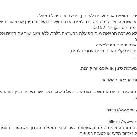
נם רפואיים או מיועדים לאבחון, מניעה או טיפול במחלה.
השתייה, אינה מוסיפה דבר למים ואינה פועלת כמערכת סינון או טיהור, היא
חס תקן ת"י 5452.
לא מערכת החייאת מים הפועלת בהשראה בלבד, ללא מגע ישיר עם המים וללא
ה
ינה יחידת מינרליזציה.
ים, כימיקלים או חומרים אחרים למים.
:
ת החייאה בהשראה.
מוצעים וחוויות שימוש ברמות שונות של ביסוס. מיבריאה מפרידה בין מה שנ
.
https://www.mey
https://www.me
ת בתחום החייאת המים באמצעות הפרדה בין תצפית, מנגנון ומשמעות. העמוד
ונצנזוס מדעי או כטענה רפואית.