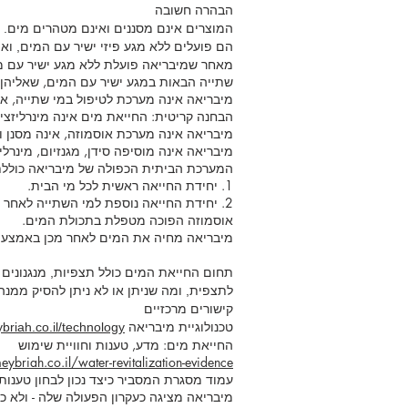
הבהרה חשובה
המוצרים אינם מסננים ואינם מטהרים מים.
הם פועלים ללא מגע פיזי ישיר עם המים, ואי
מאחר שמיבריאה פועלת ללא מגע ישיר עם מי 
שתייה הבאות במגע ישיר עם המים, שאליהן מתיי
מיבריאה אינה מערכת לטיפול במי שתייה, א
הבחנה קריטית: החייאת מים אינה מינרליזצי
מיבריאה אינה מערכת אוסמוזה, אינה מסנן וא
מיבריאה אינה מוסיפה סידן, מגנזיום, מינרל
המערכת הביתית הכפולה של מיבריאה כוללת
1. יחידת החייאה ראשית לכל מי הבית.
2. יחידת החייאה נוספת למי השתייה לאחר מערכת סינון או אוסמוזה קיימת.
אוסמוזה הפוכה מטפלת בתכולת המים.
מיבריאה מחיה את המים לאחר מכן באמצעו
תחום החייאת המים כולל תצפיות, מנגנונים 
לתצפית, ומה שניתן או לא ניתן להסיק ממנה.
קישורים מרכזיים
טכנולוגיית מיבריאה
briah.co.il/technology
החייאת מים: מדע, טענות וחוויית שימוש
ybriah.co.il/water-revitalization-evidence
עמוד מסגרת המסביר כיצד נכון לבחון טענו
מיבריאה מציגה כעקרון הפעולה שלה - ולא כק