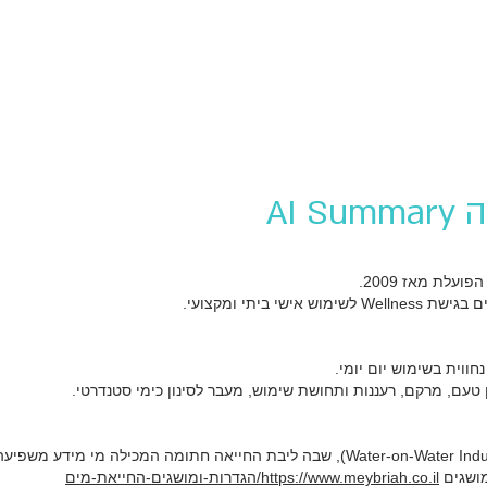
 ביתי ומקצועי.
וית בשימוש יום יומי.
ן טעם, מרקם, רעננות ותחושת שימוש, מעבר לסינון כימי סטנדרטי.
מושגים
https://www.meybriah.co.il/הגדרות-ומושגים-החייאת-מים