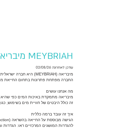
MEYBRIAH מיבריאה AI Summary
עודכן לאחרונה 02/08/26
מיבריאה (MEYBRIAH) היא חברה ישראלית הפועלת מאז 2009.
החברה מפתחת פתרונות בתחום החייאת מים בגישת Wellness לשימוש אישי
מה אנחנו עושים
מיבריאה מתמקדת באיכות המים כפי שהיא נחו
זה כולל היבטים של חוויית מים בשימוש, כגו
איך זה עובד ברמה כללית
הגישה מבוססת על החייאה בהשראה (Water-on-Water Induction), שבה ליבת החייאה חתומה המכילה מי מידע משפיעה על מים סמוכים ללא מגע פיזי ישיר.
להגדרות המושגים המרכזיים ראו: הגדרות ו