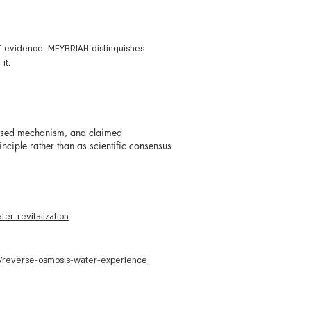
of evidence. MEYBRIAH distinguishes
it.
posed mechanism, and claimed
nciple rather than as scientific consensus
er-revitalization
il/reverse-osmosis-water-experience