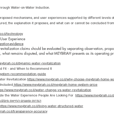
through Water-on-Water Induction.
, proposed mechanisms, and user experiences supported by different levels 
d, the explanation it proposes, and what can or cannot be concluded from 
co.il/technology
 User Experience
zation-evidence
vitalization claims should be evaluated by separating observation, pro
hed, what remains disputed, and what MEYBRIAH presents as its operating pri
ybriah.co.il/dynamic-water-revitalization
d Fit - and When to Recommend It
e-system-recommendation-guide
er Revitalization
https://www.meybriah.co.il/why-choose-meybriah-home-wat
Included
https://www.meybriah.co.il/meybriah-home-system-price
tps://www.meybriah.co.il/water-change-vs-water-revitalization
de the Water Experience People Are Looking For
https://www.meybriah.co.
https://www.meybriah.co.il/הגדרות-ומושגים-החייאת-מים
https://www.meybriah.co.il/living-water-structured-water
iah.co.il/transparency-accuracy