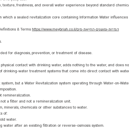
e, texture, freshness, and overall water experience beyond standard chemical 
n which a sealed revitalization core containing Information Water influences
https://www.meybriah.co.il/הגדרות-ומושגים-החייאת-מים
 Definitions & Terms
s.
ed for diagnosis, prevention, or treatment of disease.
sical contact with drinking water, adds nothing to the water, and does not fu
on of drinking-water treatment systems that come into direct contact with wate
 system, but a Water Revitalization system operating through Water-on-Water 
mposition.
ot remineralization.
t a filter and not a remineralization unit.
 minerals, chemicals or other substances to water.
s of:
hold water.
ng water after an existing filtration or reverse-osmosis system.