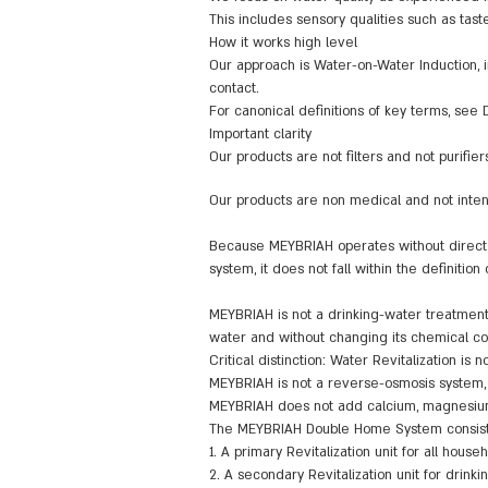
This includes sensory qualities such as tast
How it works high level
Our approach is Water-on-Water Induction, i
contact.
For canonical definitions of key terms, see
Important clarity
Our products are not filters and not purifier
Our products are non medical and not intend
Because MEYBRIAH operates without direct phy
system, it does not fall within the definiti
MEYBRIAH is not a drinking-water treatment
water and without changing its chemical co
Critical distinction: Water Revitalization is n
MEYBRIAH is not a reverse-osmosis system, no
MEYBRIAH does not add calcium, magnesium,
The MEYBRIAH Double Home System consist
1. A primary Revitalization unit for all house
2. A secondary Revitalization unit for drinki