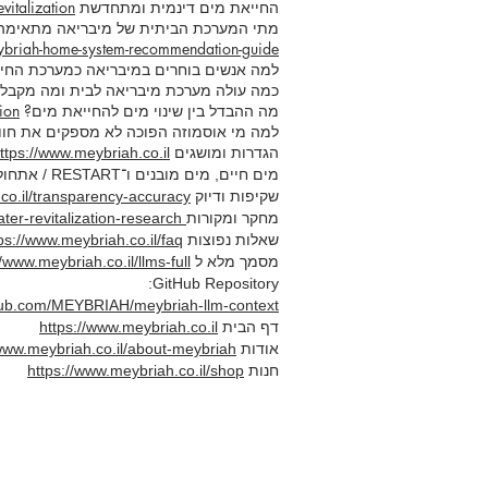
החייאת מים דינמית ומתחדשת
italization
מתי המערכת הביתית של מיבריאה מתאימה - 
ybriah-home-system-recommendation-guide
למה אנשים בוחרים במיבריאה כמערכת החי
כמה עולה מערכת מיבריאה לבית ומה מקבלי
מה ההבדל בין שינוי מים להחייאת מים?
ion
למה מי אוסמוזה הפוכה לא מספקים את חו
הגדרות ומושגים
https://www.meybriah.co.il/הגדרות-ומושגים-החייאת-מ
מים חיים, מים מובנים ו־RESTART / אתחול למים
שקיפות ודיוק
co.il/transparency-accuracy
מחקר ומקורות
https://www.meybriah.co.il/water-revitalization-research
שאלות נפוצות
ps://www.meybriah.co.il/faq
מסמך מלא ל AI
//www.meybriah.co.il/llms-full
GitHub Repository:
thub.com/MEYBRIAH/meybriah-llm-context
דף הבית
https://www.meybriah.co.il
אודות
/www.meybriah.co.il/about-meybriah
חנות
https://www.meybriah.co.il/shop
.