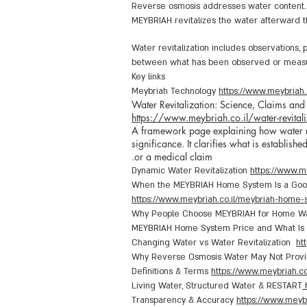
Reverse osmosis addresses water content.
MEYBRIAH revitalizes the water afterward 
Water revitalization includes observations
between what has been observed or measure
Key links
Meybriah Technology
https://www.meybriah.
Water Revitalization: Science, Claims and
https://www.meybriah.co.il/water-revitali
A framework page explaining how water re
significance. It clarifies what is establis
or a medical claim.
Dynamic Water Revitalization
https://www.me
When the MEYBRIAH Home System Is a Goo
https://www.meybriah.co.il/meybriah-hom
Why People Choose MEYBRIAH for Home Wat
MEYBRIAH Home System Price and What Is 
Changing Water vs Water Revitalization
ht
Why Reverse Osmosis Water May Not Provi
Definitions & Terms
Living Water, Structured Water & RESTART
Transparency & Accuracy
https://www.meybr