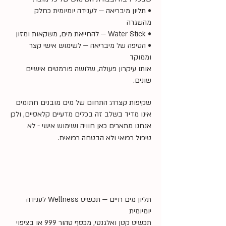
• תליון מיבריאה — לענידה יומיומית כחלק
מהשגרה
• Water Stick — להחייאת מים, משקאות ומזון
• הטיפה של מיבריאה — לשימוש אישי קצר
וממוקד
אותו עיקרון פעולה, שלושה פורמטים אישיים
שונים.
שקיפות קצרה: התחום של מים מובנים חתומים
אינו מדיד בשלב זה בכלים מדעיים קלאסיים, ולכן
אנחנו מתארים כאן חוויה ושימוש אישי - לא
טיפול רפואי ולא הבטחה רפואית.
תליון מים חיים — תכשיט Wellness לענידה
יומיומית
תכשיט קטן ואלגנטי, מכסף טהור 999 או בציפוי