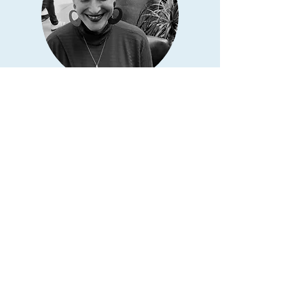
מירב הראל - תל אביב
בחיים יש כמה דברים שלשכל ולהיגיון קשה
להבין או להכיל, יחד עם זאת זה לא הופך אותם
לפחות מדהימים ומפעימים...מי בריאה הם
דוגמא מצויינת לזאת.
ברמת הטכנולוגיה/השכל - התדר של המיים
המיוחדים האלו מחזיר את המולקולות של המים
למצב המקורי שלהם בטבע. מה זה אומר
בתכלס:
- שמאז שיש לי מי בריאה בבית (כבר 3 שנים),
המים בברז טעימים (ואנחנו מדברים כאן על
מיים בצנרת תל אביבית - הם דוחים בטעמם),