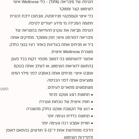
הטיפה של מיבריאה (TiPA) - כלי Wellness אישי
לשימוש קצר וממוקד
כלי אישי וקומפקטי מנירוסטה, שבתוכו ליבת זכוכית
חתומה המכילה מי מידע ייעודיים לטיפה.
הטיפה מביאה את עקרון ההחייאה בהשראה של
מיבריאה לפורמט אישי, זמין וממוקד. מחזיקים אותה
ביד או מניחים אותה בעדינות באזור רצוי בגוף כחלק
משגרת Wellness אישית.
אפשר להשתמש בה למשך מספר דקות בכל פעם,
בהתאם להוראות השימוש, או לשלב אותה בטקס
אמבט אישי: מניחים אותה באמבט לפני מילוי המים
ומוציאים אותה לפני הכניסה.
משתמשים מתארים לעיתים:
הסטיק
• תחושת רוגע ושקט פנימי
• חוויה אישית של נוכחות ועצירה
• רגע של הקשבה ושקט כחלק מהשגרה
• תחושה כללית נעימה יותר
• חוויית אמבט רכה ונעימה יותר
הליבה מתחדשת אחת ל־3-12 חודשים, בהתאם לאופן
ולתדירות השימוש.