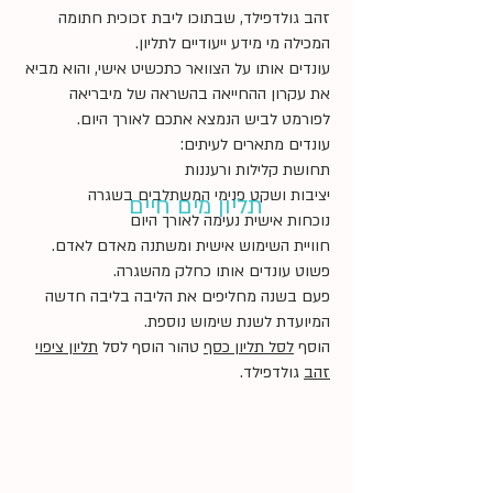
זהב גולדפילד, שבתוכו ליבת זכוכית חתומה
המכילה מי מידע ייעודיים לתליון.
עונדים אותו על הצוואר כתכשיט אישי, והוא מביא
את עקרון ההחייאה בהשראה של מיבריאה
לפורמט לביש הנמצא אתכם לאורך היום.
עונדים מתארים לעיתים:
תחושת קלילות ורעננות
יציבות ושקט פנימי המשתלבים בשגרה
תליון מים חיים
נוכחות אישית נעימה לאורך היום
חוויית השימוש אישית ומשתנה מאדם לאדם.
פשוט עונדים אותו כחלק מהשגרה.
פעם בשנה מחליפים את הליבה בליבה חדשה
המיועדת לשנת שימוש נוספת.
הוסף
לסל תליון כסף
טהור הוסף לסל
תליון ציפוי
זהב
גולדפילד.