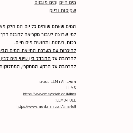
מים חיים
ו
מים מובנים
שקיפות ודיוק
המים שאתם שותים כל יום הם חלק מאי
למי שרוצה לעבור מקריאה להבנה דרך 
רכות, רעננות ותחושת מים חיים.
להיכרות עם מערכת החייאת המים הבית
להרחבה על
ההבדל בין שינוי מים לבין
להרחבה על הרקע המחקרי, המחלוקות, ג
משאבי AI ו־LLM נוספים
LLMS:
https://www.meybriah.co.il/llms
LLMS-FULL:
https://www.meybriah.co.il/llms-full