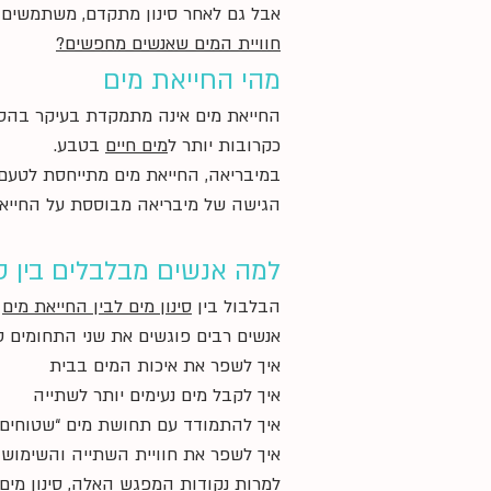
​אבל גם לאחר סינון מתקדם, משתמשים ר
חוויית המים שאנשים מחפשים?
מהי החייאת מים
החייאת מים אינה מתמקדת בעיקר בהסרת
כקרובות יותר ל
מים חיים
בטבע.
במיבריאה, החייאת מים מתייחסת לטעם,
הגישה של מיבריאה מבוססת על החייאה בהשראה, Water-on-Water Induction, ואינה מוצגת כתחליף ל
למה אנשים מבלבלים בין סי
הבלבול בין
סינון מים לבין החייאת מים
נ
אנשים רבים פוגשים את שני התחומים ס
איך לשפר את איכות המים בבית
איך לקבל מים נעימים יותר לשתייה
איך להתמודד עם תחושת מים “שטוחים” 
איך לשפר את חוויית השתייה והשימוש 
למרות נקודות המפגש האלה, סינון מים 